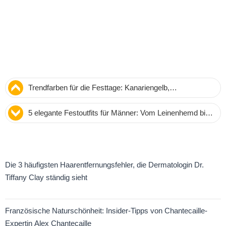
Trendfarben für die Festtage: Kanariengelb,
Kastanienbraun, Petrolblau und Flaschengrün sorgen für
5 elegante Festoutfits für Männer: Vom Leinenhemd bis
festliche Stimmung
zum Dhoti
Die 3 häufigsten Haarentfernungsfehler, die Dermatologin Dr.
Tiffany Clay ständig sieht
Französische Naturschönheit: Insider-Tipps von Chantecaille-
Expertin Alex Chantecaille