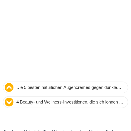
Die 5 besten natürlichen Augencremes gegen dunkle
Augenringe – bewährt und expertengeprüft
4 Beauty- und Wellness-Investitionen, die sich lohnen –
plus 5 Top-Produkte unter 10 Dollar